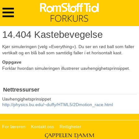
Rom
stoff
tid
Hovedmeny
-
Forkurs
14.404 Kastebevegelse
Kjør simuleringen (velg «Everything»). Du ser en rød ball som faller
vertikalt og en blå ball som samtidig faller i et horisontalt kast.
Oppgave
Forklar hvordan simuleringen illustrerer uavhengighetsprinsippet.
Nettressurser
Uavhengighetsprinsippet
http://physics.bu.edu/~duffy/HTML5/2Dmotion_race.html
For læreren
Kontakt oss
Rettigheter