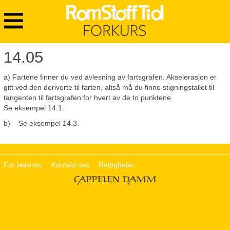
Rom
stoff
tid
Hovedmeny
-
Forkurs
14.05
a) Fartene finner du ved avlesning av fartsgrafen. Akselerasjon er
gitt ved den deriverte til farten, altså må du finne stigningstallet til
tangenten til fartsgrafen for hvert av de to punktene.
Se eksempel 14.1.
b) Se eksempel 14.3.
For læreren
Kontakt oss
Rettigheter