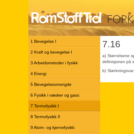
Rom
stoff
tid
-
Forkurs
7.16
1 Bevegelse I
2 Kraft og bevegelse I
a) Størrelsene s
definisjonen på 
3 Arbeidsmetoder i fysikk
b) Størkningsvar
4 Energi
5 Bevegelsesmengde
6 Fysikk i væsker og gass
7 Termofysikk I
8 Termofysikk II
9 Atom- og kjernefysikk